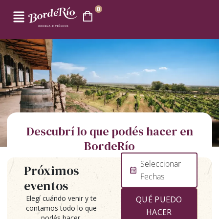
0
Descubrí lo que podés hacer en
BordeRío
Seleccionar
Próximos
Fechas
eventos
Elegí cuándo venir y te
QUÉ PUEDO
contamos todo lo que
HACER
podés hacer.