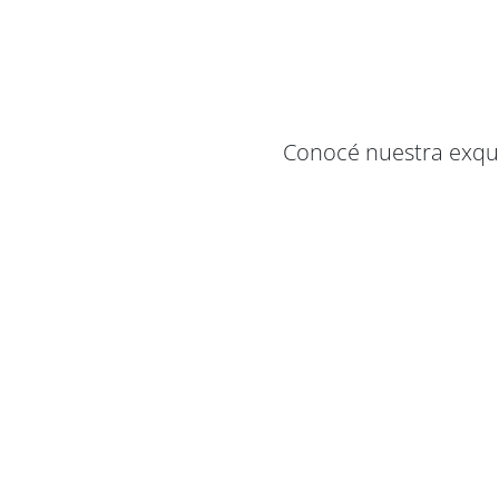
Conocé nuestra exqui
Vino
Vino
Malbec
Malbec
Cabern
Reserva
Reser
2021
2021