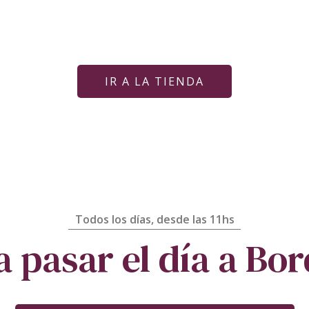
IR A LA TIENDA
Todos los días, desde las 11hs
a pasar el día a Bo
namorar de nuestros caballitos: Alexis
Cenas en nuestra Cava subterránea
Pintá Buenos Momentos
Bosque de los Olivos