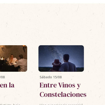
/08
Sábado 15/08
Domi
en la
Entre Vinos y
Ta
Constelaciones
Una 
senti