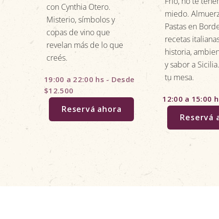
Frío, no te ten
con Cynthia Otero.
miedo. Almuer
Misterio, símbolos y
Pastas en Bord
copas de vino que
recetas italiana
revelan más de lo que
historia, ambie
creés.
y sabor a Sicili
tu mesa.
19:00 a 22:00 hs - Desde
$12.500
12:00 a 15:00 h
Reservá ahora
Reservá 