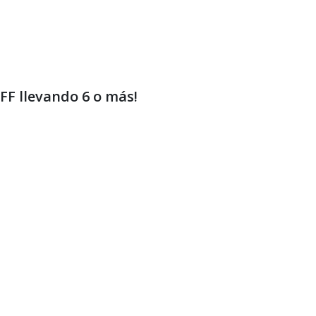
F llevando 6 o más!
Vino
Vino
imosa
Injusto
Rosado
Chardonnay
2026
2025