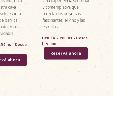
istinta, bajo
Una experiencia sensorial
con C
estra cava
y contemplativa que
Miste
ea te espera
mezcla dos universos
copa
de barrica,
fascinantes: el vino y las
reve
autor y una
estrellas.
creés
lvidable.
19:00 a 20:00 hs - Desde
20:00
$15.900
:59 hs - Desde
$12.
Reservá ahora
rvá ahora