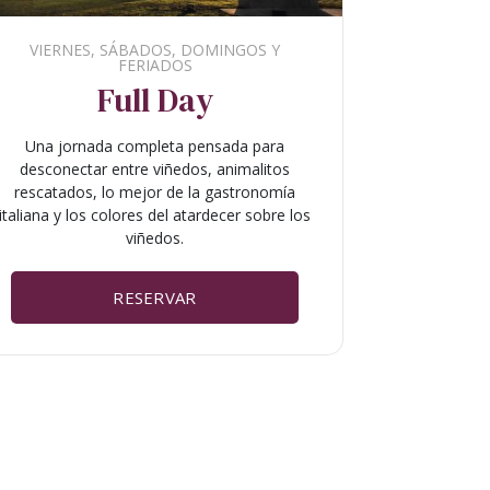
VIERNES, SÁBADOS, DOMINGOS Y
TODOS 
FERIADOS
Desc
Full Day
e
Una jornada completa pensada para
Explorá todo
desconectar entre viñedos, animalitos
rescatados, lo mejor de la gastronomía
Conocé n
italiana y los colores del atardecer sobre los
rescatados, 
viñedos.
RESERVAR