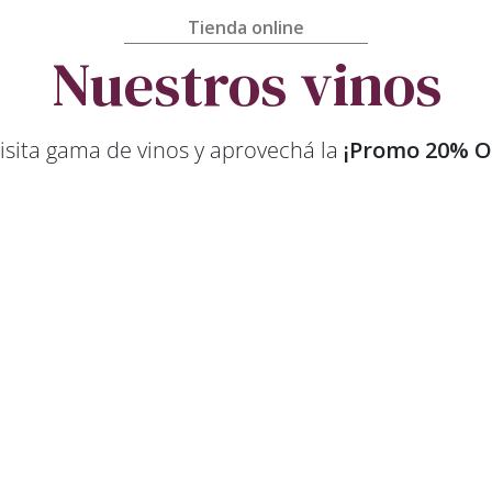
Tienda online
Nuestros vinos
sita gama de vinos y aprovechá la
¡Promo 20% OF
Vino
 &
Malbec &
M
et
Merlot
va
Reserva
2022