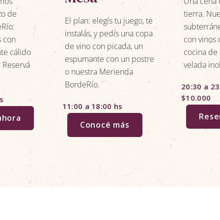
emos
Una cena d
zo de
tierra. Nu
El plan: elegís tu juego, te
eRío:
subterrán
instalás, y pedís una copa
s con
con vinos 
de vino con picada, un
nte cálido
cocina de 
espumante con un postre
a. Reservá
velada ino
o nuestra Merienda
BordeRío.
20:30 a 23
$10.000
s
11:00 a 18:00 hs
Rese
ahora
Conocé más