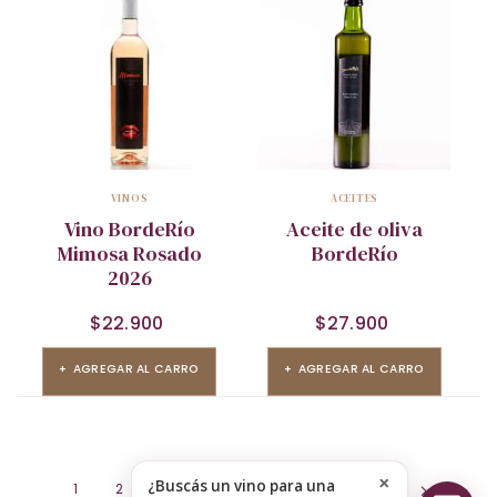
VINOS
ACEITES
Vino BordeRío
Aceite de oliva
Mimosa Rosado
BordeRío
2026
$
22.900
$
27.900
AGREGAR AL CARRO
AGREGAR AL CARRO
×
¿Buscás un vino para una
1
2
3
4
5
SIGUIENTE