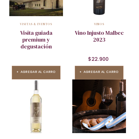
VISITAS & EVENTOS
VINOS
Visita guiada
Vino Injusto Malbec
premium y
2023
degustación
$
22.900
AGREGAR AL CARRO
AGREGAR AL CARRO